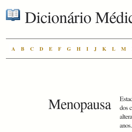
Dicionário Médi
A
B
C
D
E
F
G
H
I
J
K
L
M
Menopausa
Estad
dos 
alte
anos