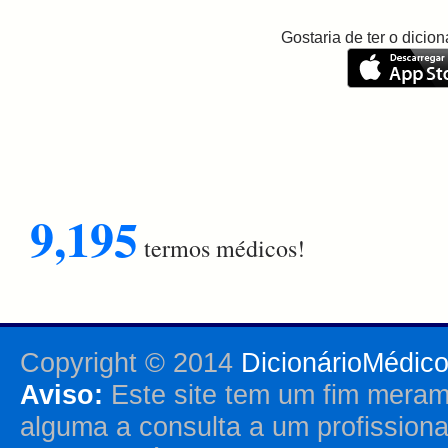
Gostaria de ter o dici
9,195
termos médicos!
Copyright © 2014
DicionárioMédic
Aviso:
Este site tem um fim merame
alguma a consulta a um profission