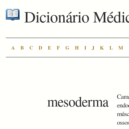
Dicionário Médi
A
B
C
D
E
F
G
H
I
J
K
L
M
mesoderma
Cama
endod
múscu
ossos