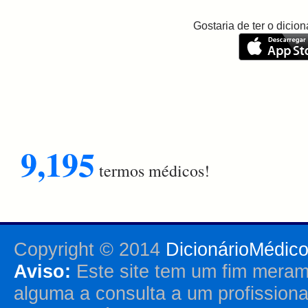
Gostaria de ter o dici
9,195
termos médicos!
Copyright © 2014
DicionárioMédic
Aviso:
Este site tem um fim merame
alguma a consulta a um profission