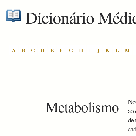
Dicionário Médi
A
B
C
D
E
F
G
H
I
J
K
L
M
Metabolismo
Nom
ao 
de 
cad