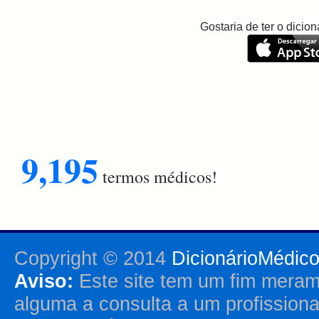
Gostaria de ter o dici
9,195
termos médicos!
Copyright © 2014
DicionárioMédic
Aviso:
Este site tem um fim merame
alguma a consulta a um profission