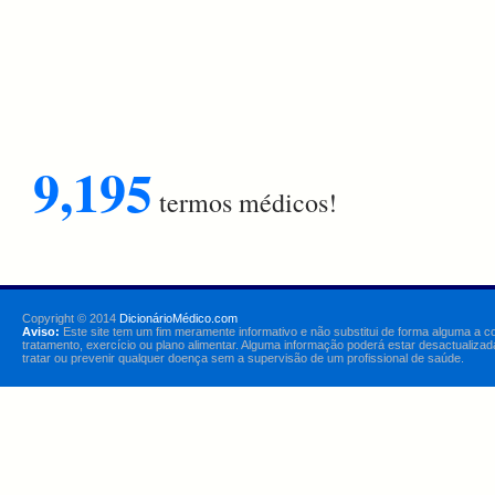
9,195
termos médicos!
Copyright © 2014
DicionárioMédico.com
Aviso:
Este site tem um fim meramente informativo e não substitui de forma alguma a c
tratamento, exercício ou plano alimentar. Alguma informação poderá estar desactualizad
tratar ou prevenir qualquer doença sem a supervisão de um profissional de saúde.