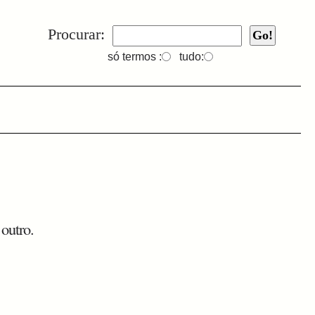
Procurar:
só termos :
tudo:
outro.