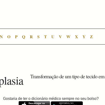
N
O
P
Q
R
S
T
U
V
W
X
Y
Z
plasia
Transformação de um tipo de tecido em 
Gostaria de ter o dicionário médico sempre no seu bolso?