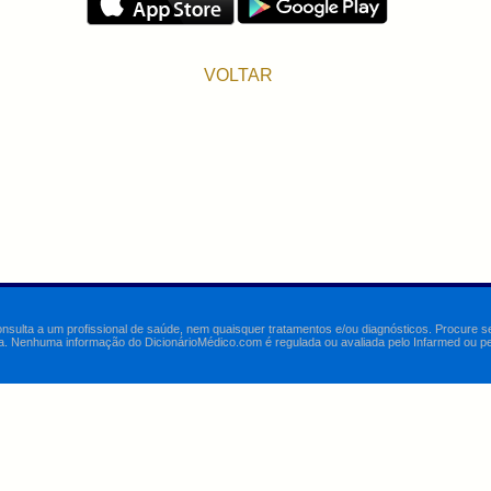
VOLTAR
onsulta a um profissional de saúde, nem quaisquer tratamentos e/ou diagnósticos. Procure 
a. Nenhuma informação do DicionárioMédico.com é regulada ou avaliada pelo Infarmed ou pelo 