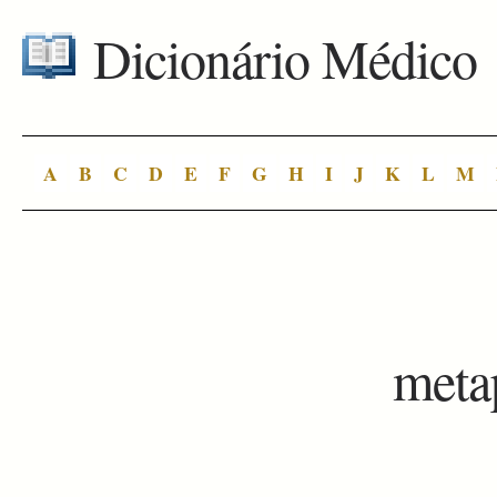
Dicionário Médico
A
B
C
D
E
F
G
H
I
J
K
L
M
meta