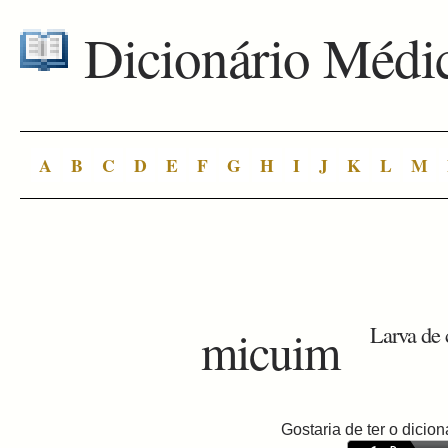
Dicionário Médi
A
B
C
D
E
F
G
H
I
J
K
L
M
micuim
Larva de 
Gostaria de ter o dici