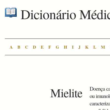
Dicionário Médi
A
B
C
D
E
F
G
H
I
J
K
L
M
Mielite
Doença car
ou imunol
caracteriz