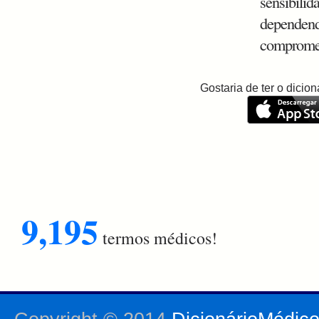
sensibilid
dependend
comprome
Gostaria de ter o dici
9,195
termos médicos!