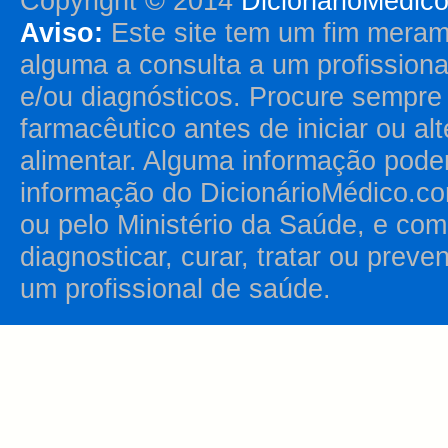
Copyright © 2014
DicionárioMédic
Aviso:
Este site tem um fim merame
alguma a consulta a um profission
e/ou diagnósticos. Procure sempr
farmacêutico antes de iniciar ou al
alimentar. Alguma informação pode
informação do DicionárioMédico.co
ou pelo Ministério da Saúde, e como
diagnosticar, curar, tratar ou prev
um profissional de saúde.