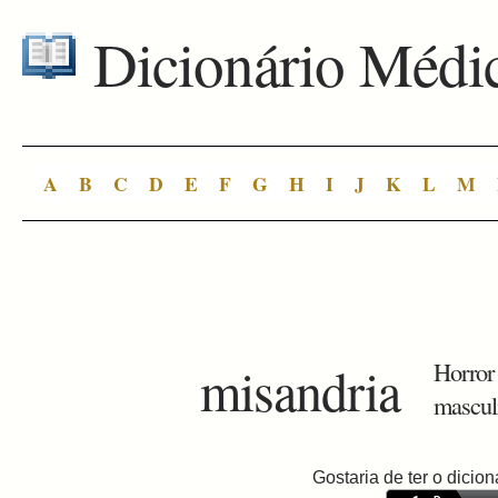
Dicionário Médi
A
B
C
D
E
F
G
H
I
J
K
L
M
misandria
Horror
mascul
Gostaria de ter o dici