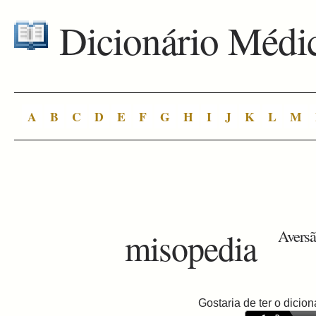
Dicionário Médi
A
B
C
D
E
F
G
H
I
J
K
L
M
misopedia
Aversã
Gostaria de ter o dici