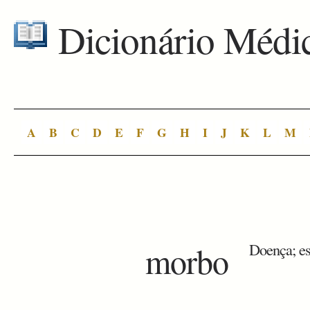
Dicionário Médi
A
B
C
D
E
F
G
H
I
J
K
L
M
morbo
Doença; es