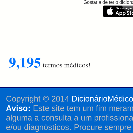
Gostaria de ter o dici
9,195
termos médicos!
Copyright © 2014
DicionárioMédic
Aviso:
Este site tem um fim merame
alguma a consulta a um profission
e/ou diagnósticos. Procure sempr