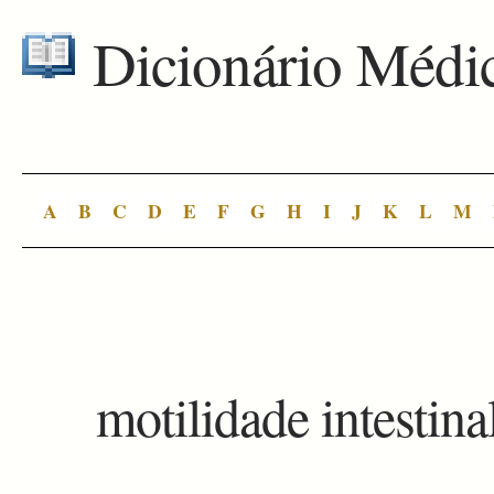
Dicionário Médi
A
B
C
D
E
F
G
H
I
J
K
L
M
motilidade intestina