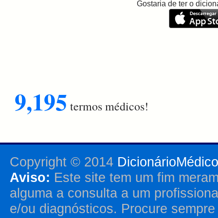
Gostaria de ter o dici
9,195
termos médicos!
Copyright © 2014
DicionárioMédic
Aviso:
Este site tem um fim merame
alguma a consulta a um profission
e/ou diagnósticos. Procure sempr