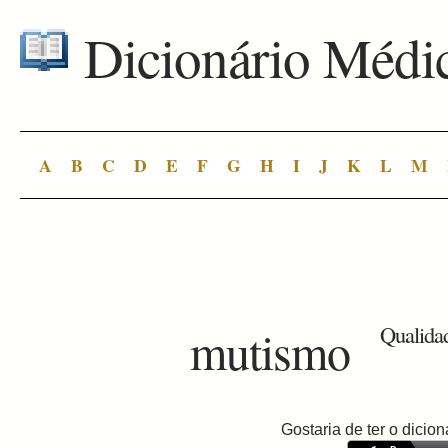
Dicionário Médi
A
B
C
D
E
F
G
H
I
J
K
L
M
mutismo
Qualida
Gostaria de ter o dici