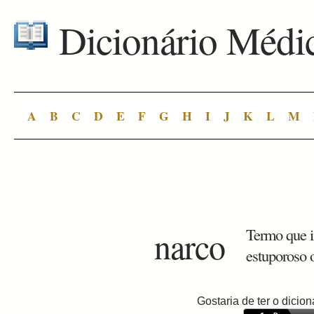
Dicionário Médi
A
B
C
D
E
F
G
H
I
J
K
L
M
narco
Termo que i
estuporoso 
Gostaria de ter o dici