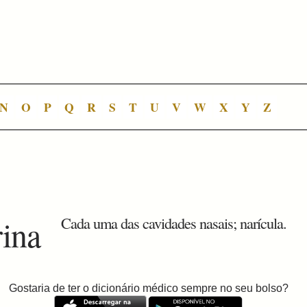
N
O
P
Q
R
S
T
U
V
W
X
Y
Z
rina
Cada uma das cavidades nasais; narícula.
Gostaria de ter o dicionário médico sempre no seu bolso?