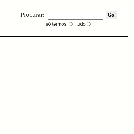
Procurar:
só termos :
tudo: