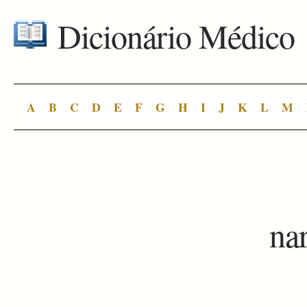
Dicionário Médico
A
B
C
D
E
F
G
H
I
J
K
L
M
na