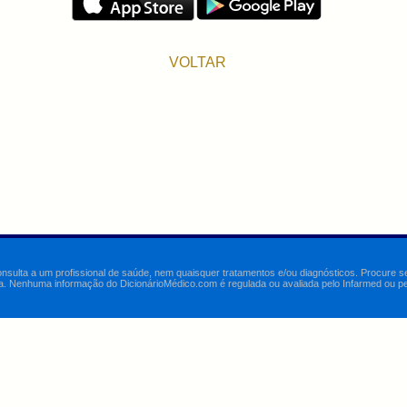
VOLTAR
onsulta a um profissional de saúde, nem quaisquer tratamentos e/ou diagnósticos. Procure 
a. Nenhuma informação do DicionárioMédico.com é regulada ou avaliada pelo Infarmed ou pelo 