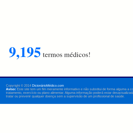
9,195
termos médicos!
Copyright © 2014
DicionárioMédico.com
Aviso:
Este site tem um fim meramente informativo e não substitui de forma alguma a c
tratamento, exercício ou plano alimentar. Alguma informação poderá estar desactualizad
tratar ou prevenir qualquer doença sem a supervisão de um profissional de saúde.