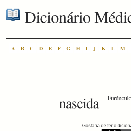
Dicionário Médi
A
B
C
D
E
F
G
H
I
J
K
L
M
nascida
Furúnculo
Gostaria de ter o dici