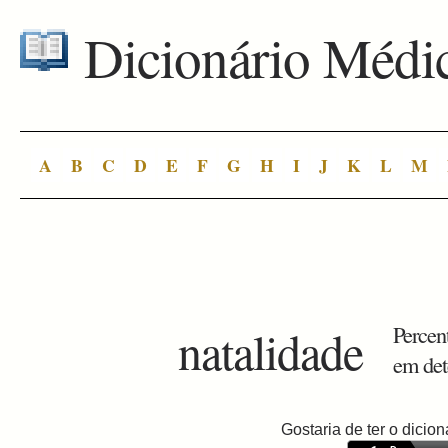
Dicionário Médi
A
B
C
D
E
F
G
H
I
J
K
L
M
natalidade
Percen
em det
Gostaria de ter o dici