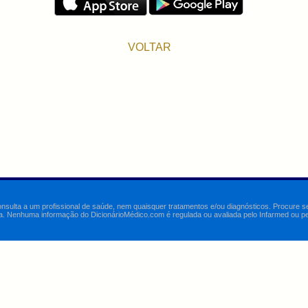
VOLTAR
onsulta a um profissional de saúde, nem quaisquer tratamentos e/ou diagnósticos. Procure 
a. Nenhuma informação do DicionárioMédico.com é regulada ou avaliada pelo Infarmed ou pelo 