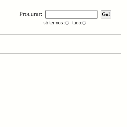
Procurar:
só termos :
tudo: