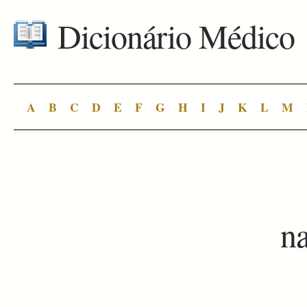
Dicionário Médico
A
B
C
D
E
F
G
H
I
J
K
L
M
na