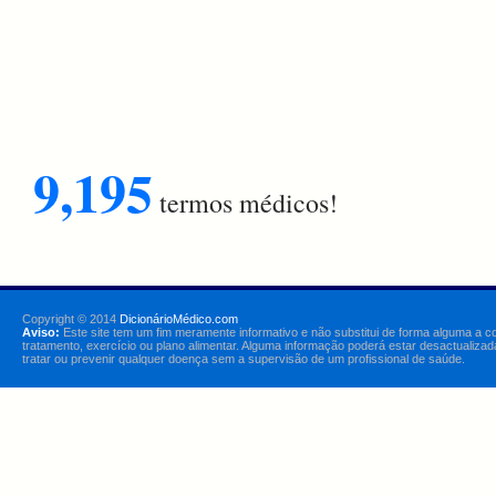
9,195
termos médicos!
Copyright © 2014
DicionárioMédico.com
Aviso:
Este site tem um fim meramente informativo e não substitui de forma alguma a c
tratamento, exercício ou plano alimentar. Alguma informação poderá estar desactualizad
tratar ou prevenir qualquer doença sem a supervisão de um profissional de saúde.