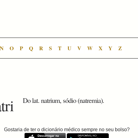
N
O
P
Q
R
S
T
U
V
W
X
Y
Z
tri
Do lat. natrium, sódio (natremia).
Gostaria de ter o dicionário médico sempre no seu bolso?