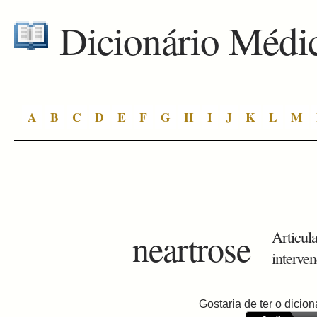
Dicionário Médi
A
B
C
D
E
F
G
H
I
J
K
L
M
neartrose
Articula
interven
Gostaria de ter o dici