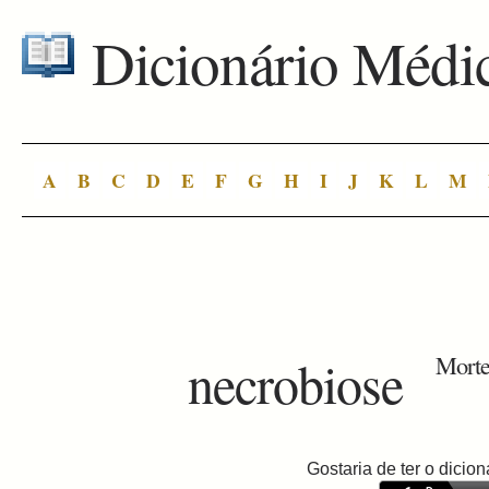
Dicionário Médi
A
B
C
D
E
F
G
H
I
J
K
L
M
necrobiose
Morte 
Gostaria de ter o dici