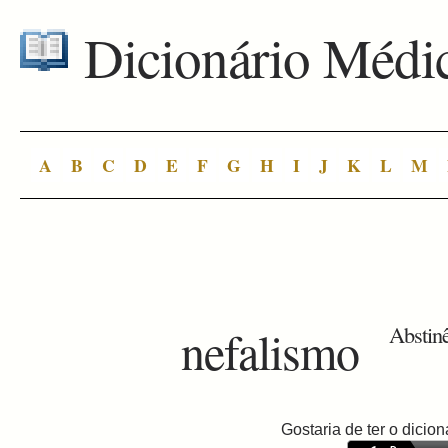
Dicionário Médi
A
B
C
D
E
F
G
H
I
J
K
L
M
nefalismo
Abstinê
Gostaria de ter o dici