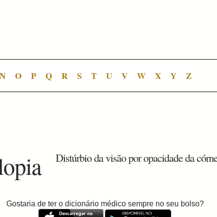
N
O
P
Q
R
S
T
U
V
W
X
Y
Z
lopia
Distúrbio da visão por opacidade da córn
Gostaria de ter o dicionário médico sempre no seu bolso?