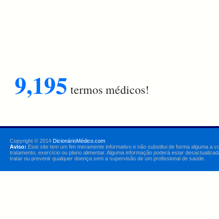
9,195
termos médicos!
Copyright © 2014
DicionárioMédico.com
Aviso:
Este site tem um fim meramente informativo e não substitui de forma alguma a c
tratamento, exercício ou plano alimentar. Alguma informação poderá estar desactualizad
tratar ou prevenir qualquer doença sem a supervisão de um profissional de saúde.