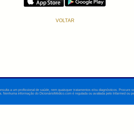
VOLTAR
onsulta a um profissional de saúde, nem quaisquer tratamentos e/ou diagnósticos. Procure 
a. Nenhuma informação do DicionárioMédico.com é regulada ou avaliada pelo Infarmed ou pelo 