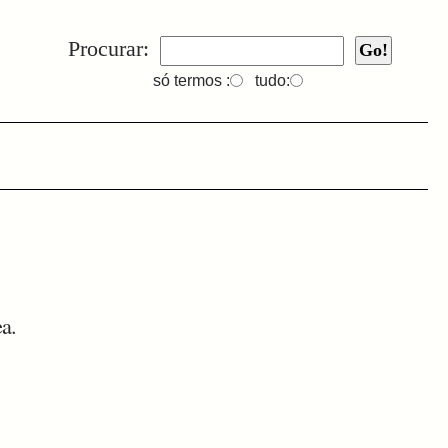
Procurar:
só termos :
tudo:
ea.