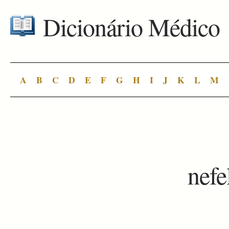
Dicionário Médico
A
B
C
D
E
F
G
H
I
J
K
L
M
nefe