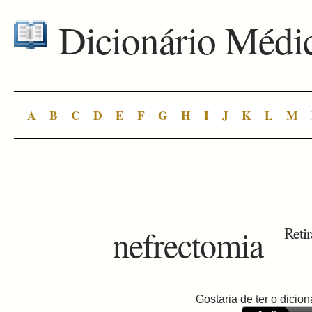
Dicionário Médi
A
B
C
D
E
F
G
H
I
J
K
L
M
nefrectomia
Retir
Gostaria de ter o dici