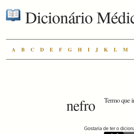
Dicionário Médi
A
B
C
D
E
F
G
H
I
J
K
L
M
nefro
Termo que i
Gostaria de ter o dici