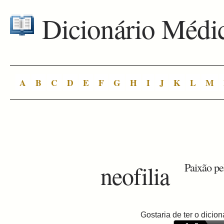
Dicionário Médi
A
B
C
D
E
F
G
H
I
J
K
L
M
neofilia
Paixão pe
Gostaria de ter o dici