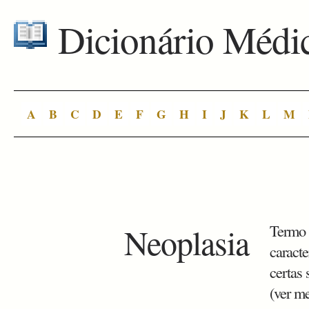
Dicionário Médi
A
B
C
D
E
F
G
H
I
J
K
L
M
Neoplasia
Termo 
caract
certas 
(ver me