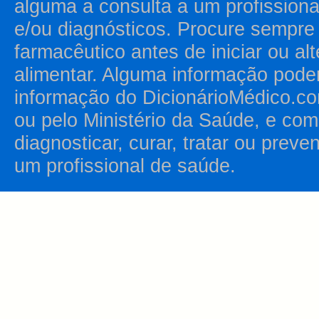
alguma a consulta a um profission
e/ou diagnósticos. Procure sempr
farmacêutico antes de iniciar ou al
alimentar. Alguma informação pode
informação do DicionárioMédico.co
ou pelo Ministério da Saúde, e como
diagnosticar, curar, tratar ou prev
um profissional de saúde.