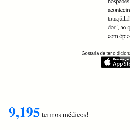
hóspedes,
acontecim
tranqüili
dor", ao 
com ópio
Gostaria de ter o dici
9,195
termos médicos!