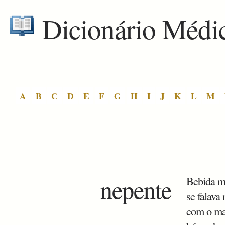
Dicionário Médi
A
B
C
D
E
F
G
H
I
J
K
L
M
nepente
Bebida má
se falava
com o mar