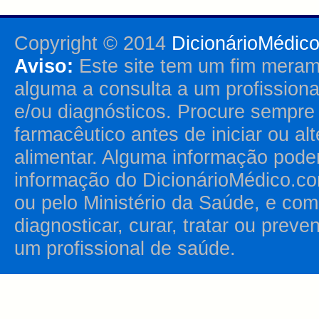
Copyright © 2014
DicionárioMédic
Aviso:
Este site tem um fim merame
alguma a consulta a um profission
e/ou diagnósticos. Procure sempr
farmacêutico antes de iniciar ou al
alimentar. Alguma informação pode
informação do DicionárioMédico.co
ou pelo Ministério da Saúde, e como
diagnosticar, curar, tratar ou prev
um profissional de saúde.