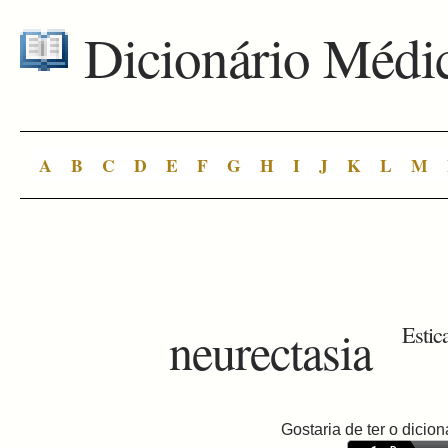
Dicionário Médi
A
B
C
D
E
F
G
H
I
J
K
L
M
neurectasia
Estic
Gostaria de ter o dici