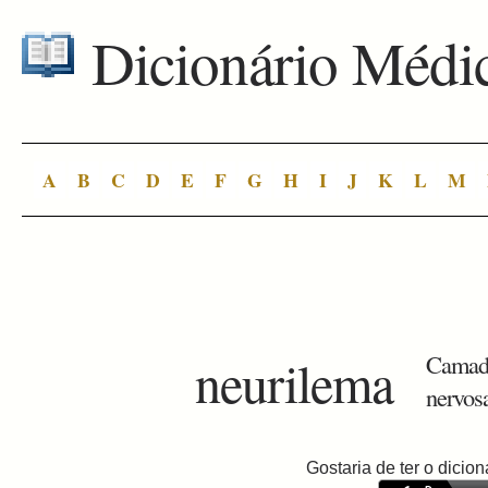
Dicionário Médi
A
B
C
D
E
F
G
H
I
J
K
L
M
neurilema
Camada
nervos
Gostaria de ter o dici