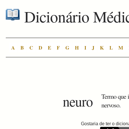
Dicionário Médi
A
B
C
D
E
F
G
H
I
J
K
L
M
neuro
Termo que i
nervoso.
Gostaria de ter o dici