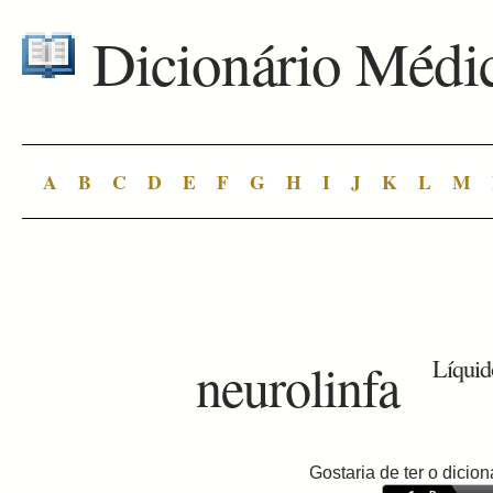
Dicionário Médi
A
B
C
D
E
F
G
H
I
J
K
L
M
neurolinfa
Líquido
Gostaria de ter o dici