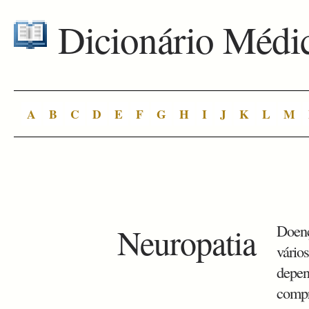
Dicionário Médi
A
B
C
D
E
F
G
H
I
J
K
L
M
Neuropatia
Doenç
vário
depen
compr