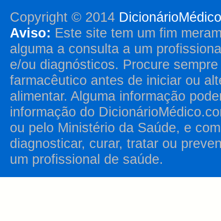
Copyright © 2014
DicionárioMédic
Aviso:
Este site tem um fim merame
alguma a consulta a um profission
e/ou diagnósticos. Procure sempr
farmacêutico antes de iniciar ou al
alimentar. Alguma informação pode
informação do DicionárioMédico.co
ou pelo Ministério da Saúde, e como
diagnosticar, curar, tratar ou prev
um profissional de saúde.