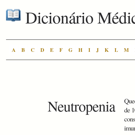
Dicionário Médi
A
B
C
D
E
F
G
H
I
J
K
L
M
Neutropenia
Qued
de 1
cons
imun