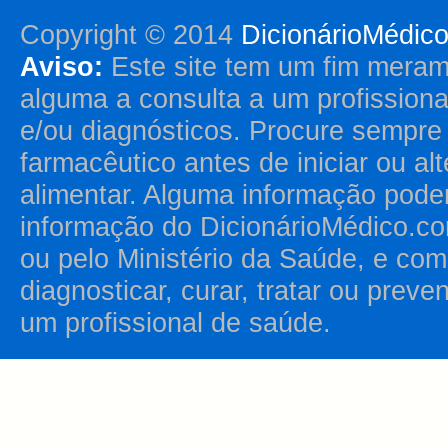
Copyright © 2014
DicionárioMédic
Aviso:
Este site tem um fim merame
alguma a consulta a um profission
e/ou diagnósticos. Procure sempr
farmacêutico antes de iniciar ou al
alimentar. Alguma informação pode
informação do DicionárioMédico.co
ou pelo Ministério da Saúde, e como
diagnosticar, curar, tratar ou prev
um profissional de saúde.