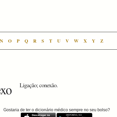
N
O
P
Q
R
S
T
U
V
W
X
Y
Z
exo
Ligação; conexão.
Gostaria de ter o dicionário médico sempre no seu bolso?