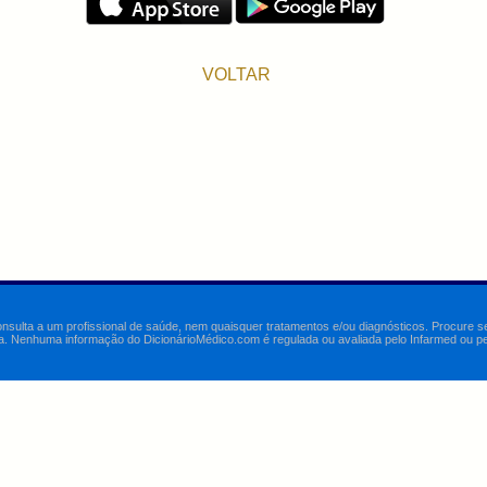
VOLTAR
onsulta a um profissional de saúde, nem quaisquer tratamentos e/ou diagnósticos. Procure 
a. Nenhuma informação do DicionárioMédico.com é regulada ou avaliada pelo Infarmed ou pelo 