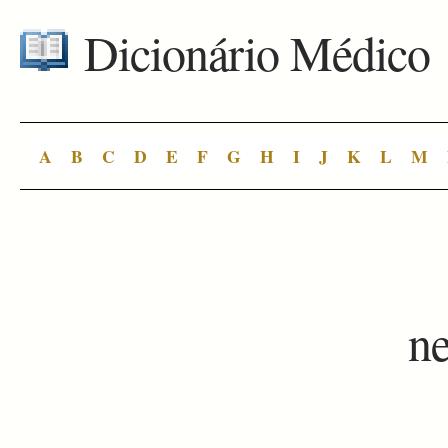
Dicionário Médico
A
B
C
D
E
F
G
H
I
J
K
L
M
n