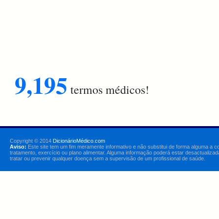
9,195
termos médicos!
Copyright © 2014
DicionárioMédico.com
Aviso:
Este site tem um fim meramente informativo e não substitui de forma alguma a c
tratamento, exercício ou plano alimentar. Alguma informação poderá estar desactualizad
tratar ou prevenir qualquer doença sem a supervisão de um profissional de saúde.