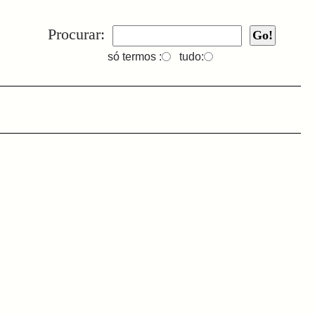
Procurar:
só termos :
tudo: