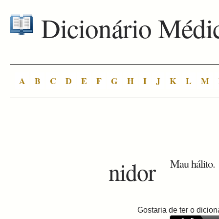
Dicionário Médi
A
B
C
D
E
F
G
H
I
J
K
L
M
nidor
Mau hálito.
Gostaria de ter o dici