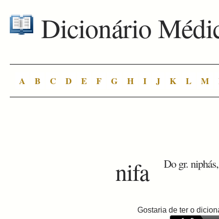
Dicionário Médi
A
B
C
D
E
F
G
H
I
J
K
L
M
nifa
Do gr. niphás,
Gostaria de ter o dici