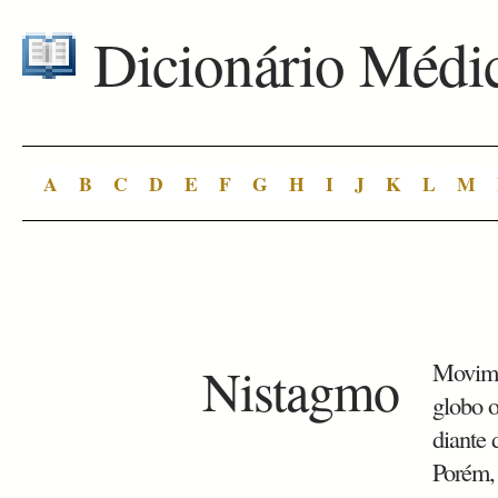
Dicionário Médi
A
B
C
D
E
F
G
H
I
J
K
L
M
Nistagmo
Movimen
globo o
diante 
Porém, 