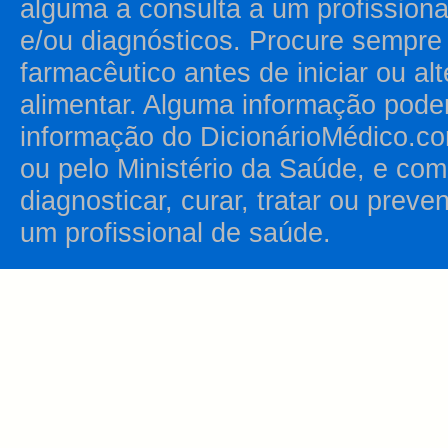
alguma a consulta a um profission
e/ou diagnósticos. Procure sempr
farmacêutico antes de iniciar ou al
alimentar. Alguma informação pode
informação do DicionárioMédico.co
ou pelo Ministério da Saúde, e como
diagnosticar, curar, tratar ou prev
um profissional de saúde.