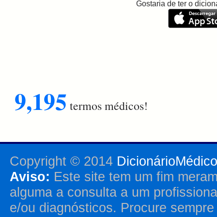
Gostaria de ter o dici
9,195
termos médicos!
Copyright © 2014
DicionárioMédic
Aviso:
Este site tem um fim merame
alguma a consulta a um profission
e/ou diagnósticos. Procure sempr