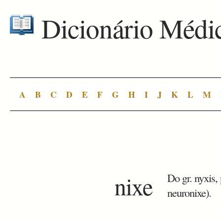
Dicionário Médi
A
B
C
D
E
F
G
H
I
J
K
L
M
nixe
Do gr. nyxis,
neuronixe).