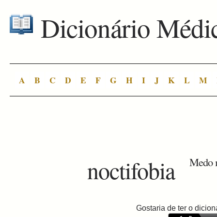
Dicionário Médi
A
B
C
D
E
F
G
H
I
J
K
L
M
noctifobia
Medo m
Gostaria de ter o dici