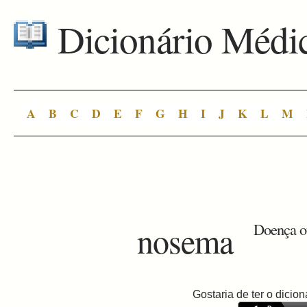
Dicionário Médi
A
B
C
D
E
F
G
H
I
J
K
L
M
nosema
Doença o
Gostaria de ter o dici