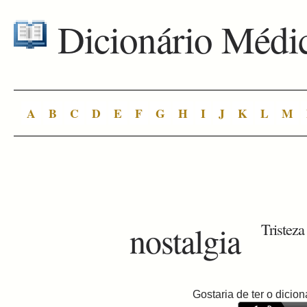
Dicionário Médi
A
B
C
D
E
F
G
H
I
J
K
L
M
nostalgia
Tristeza
Gostaria de ter o dici