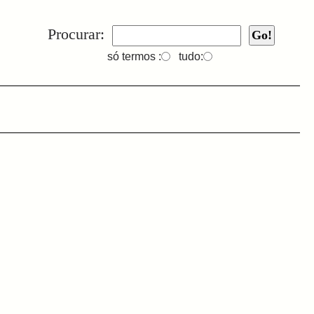
Procurar:
só termos :
tudo: