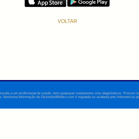
VOLTAR
onsulta a um profissional de saúde, nem quaisquer tratamentos e/ou diagnósticos. Procure 
a. Nenhuma informação do DicionárioMédico.com é regulada ou avaliada pelo Infarmed ou pelo 