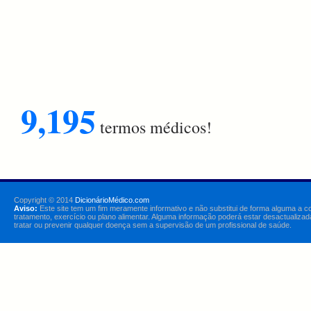
9,195
termos médicos!
Copyright © 2014
DicionárioMédico.com
Aviso:
Este site tem um fim meramente informativo e não substitui de forma alguma a c
tratamento, exercício ou plano alimentar. Alguma informação poderá estar desactualizad
tratar ou prevenir qualquer doença sem a supervisão de um profissional de saúde.