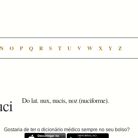
N
O
P
Q
R
S
T
U
V
W
X
Y
Z
uci
Do lat. nux, nucis, noz (nuciforme).
Gostaria de ter o dicionário médico sempre no seu bolso?