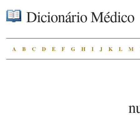
Dicionário Médico
A
B
C
D
E
F
G
H
I
J
K
L
M
n