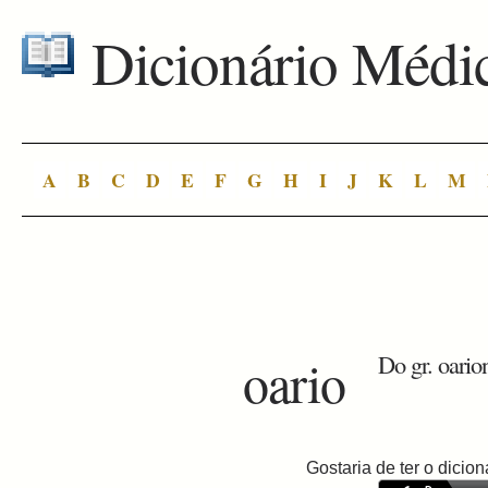
Dicionário Médi
A
B
C
D
E
F
G
H
I
J
K
L
M
oario
Do gr. oarion
Gostaria de ter o dici