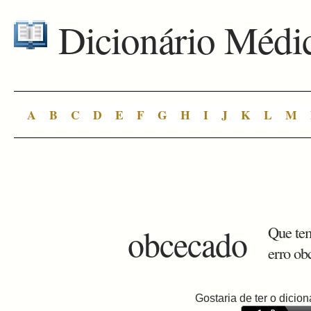
Dicionário Médi
A
B
C
D
E
F
G
H
I
J
K
L
M
obcecado
Que tem
erro ob
Gostaria de ter o dici