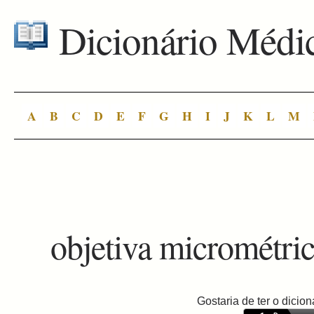
Dicionário Médi
A
B
C
D
E
F
G
H
I
J
K
L
M
objetiva micrométri
Gostaria de ter o dici