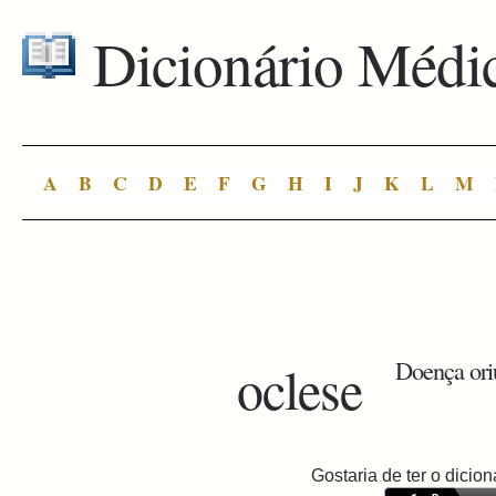
Dicionário Médi
A
B
C
D
E
F
G
H
I
J
K
L
M
oclese
Doença ori
Gostaria de ter o dici