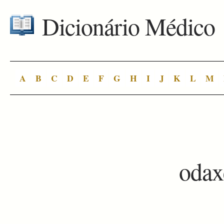
Dicionário Médico
A
B
C
D
E
F
G
H
I
J
K
L
M
oda