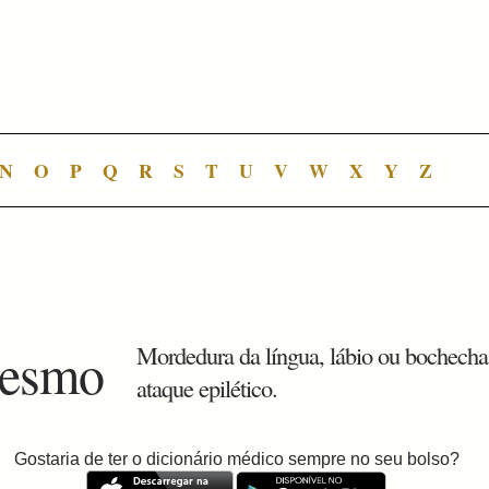
N
O
P
Q
R
S
T
U
V
W
X
Y
Z
xesmo
Mordedura da língua, lábio ou bochecha
ataque epilético.
Gostaria de ter o dicionário médico sempre no seu bolso?