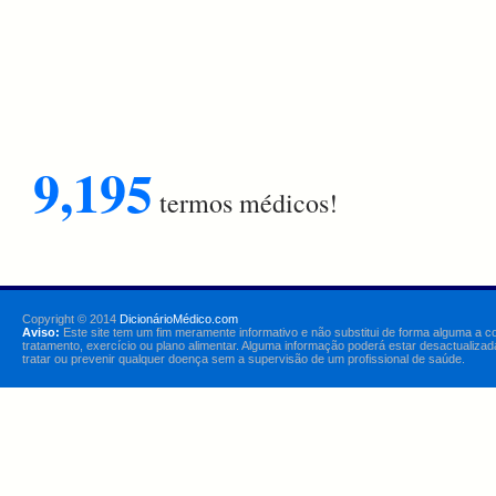
9,195
termos médicos!
Copyright © 2014
DicionárioMédico.com
Aviso:
Este site tem um fim meramente informativo e não substitui de forma alguma a c
tratamento, exercício ou plano alimentar. Alguma informação poderá estar desactualizad
tratar ou prevenir qualquer doença sem a supervisão de um profissional de saúde.