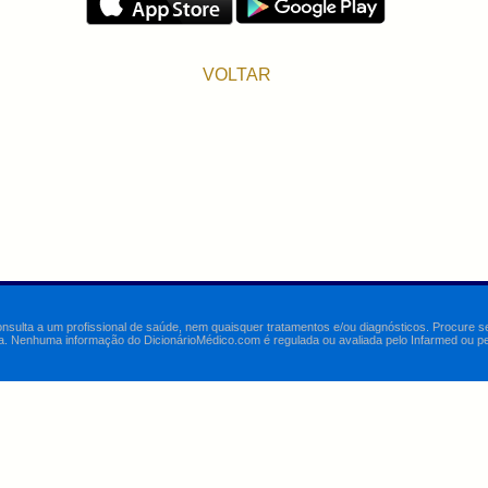
VOLTAR
onsulta a um profissional de saúde, nem quaisquer tratamentos e/ou diagnósticos. Procure 
a. Nenhuma informação do DicionárioMédico.com é regulada ou avaliada pelo Infarmed ou pelo 