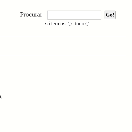
Procurar:
só termos :
tudo:
.