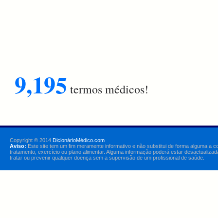
9,195
termos médicos!
Copyright © 2014
DicionárioMédico.com
Aviso:
Este site tem um fim meramente informativo e não substitui de forma alguma a c
tratamento, exercício ou plano alimentar. Alguma informação poderá estar desactualizad
tratar ou prevenir qualquer doença sem a supervisão de um profissional de saúde.