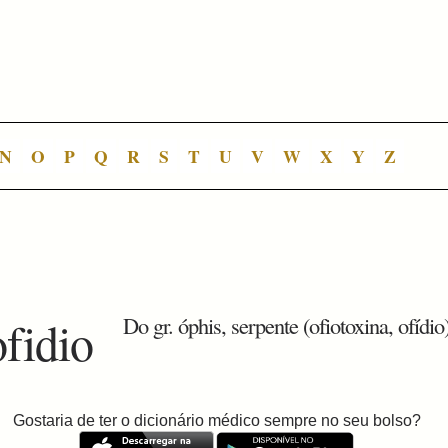
N
O
P
Q
R
S
T
U
V
W
X
Y
Z
ofidio
Do gr. óphis, serpente (ofiotoxina, ofídio)
Gostaria de ter o dicionário médico sempre no seu bolso?