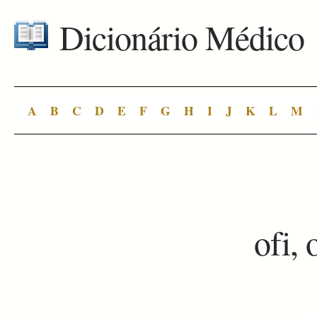
Dicionário Médico
A
B
C
D
E
F
G
H
I
J
K
L
M
ofi, 