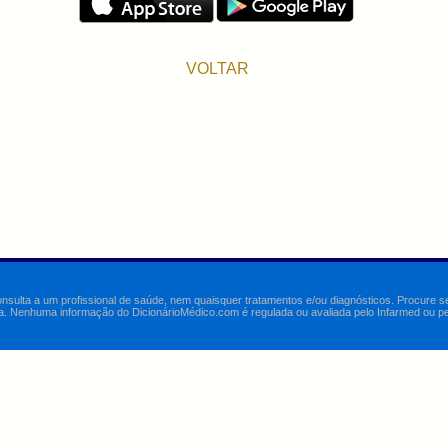
VOLTAR
onsulta a um profissional de saúde, nem quaisquer tratamentos e/ou diagnósticos. Procure 
a. Nenhuma informação do DicionárioMédico.com é regulada ou avaliada pelo Infarmed ou pelo 