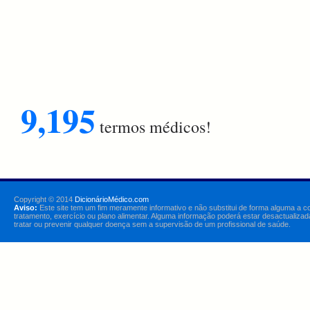
9,195
termos médicos!
Copyright © 2014
DicionárioMédico.com
Aviso:
Este site tem um fim meramente informativo e não substitui de forma alguma a c
tratamento, exercício ou plano alimentar. Alguma informação poderá estar desactualizad
tratar ou prevenir qualquer doença sem a supervisão de um profissional de saúde.