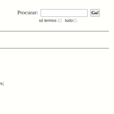
Procurar:
só termos :
tudo:
s;