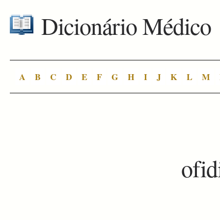
Dicionário Médico
A
B
C
D
E
F
G
H
I
J
K
L
M
ofi