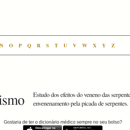
N
O
P
Q
R
S
T
U
V
W
X
Y
Z
dismo
Estudo dos efeitos do veneno das serpente
envenenamento pela picada de serpentes.
Gostaria de ter o dicionário médico sempre no seu bolso?