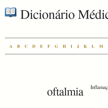
Dicionário Médi
A
B
C
D
E
F
G
H
I
J
K
L
M
oftalmia
Inflamaçã