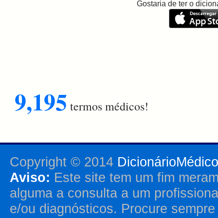
Gostaria de ter o dici
9,195
termos médicos!
Copyright © 2014
DicionárioMédic
Aviso:
Este site tem um fim merame
alguma a consulta a um profission
e/ou diagnósticos. Procure sempr