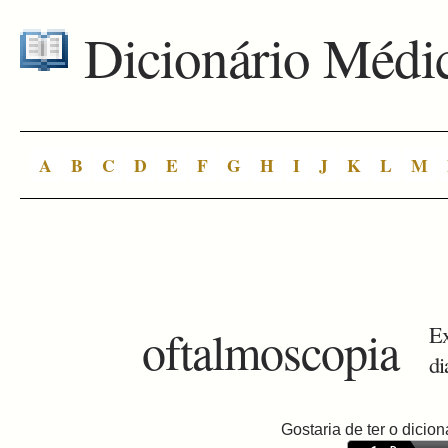
Dicionário Médi
A
B
C
D
E
F
G
H
I
J
K
L
M
oftalmoscopia
Ex
di
Gostaria de ter o dici