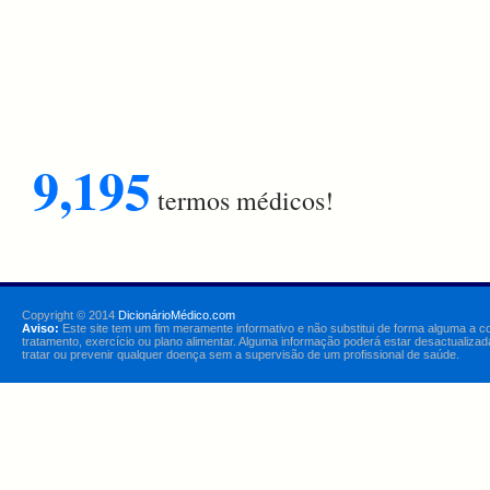
9,195
termos médicos!
Copyright © 2014
DicionárioMédico.com
Aviso:
Este site tem um fim meramente informativo e não substitui de forma alguma a c
tratamento, exercício ou plano alimentar. Alguma informação poderá estar desactualizad
tratar ou prevenir qualquer doença sem a supervisão de um profissional de saúde.