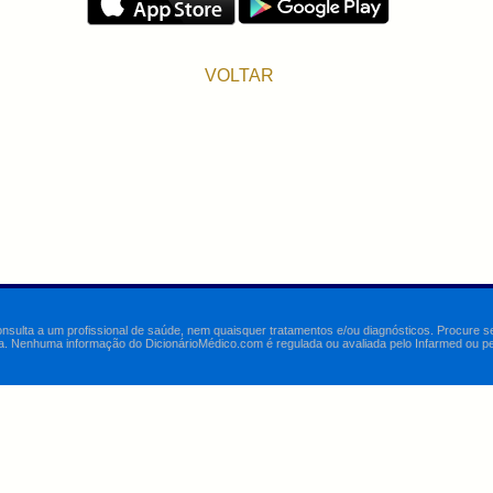
VOLTAR
onsulta a um profissional de saúde, nem quaisquer tratamentos e/ou diagnósticos. Procure 
a. Nenhuma informação do DicionárioMédico.com é regulada ou avaliada pelo Infarmed ou pelo 