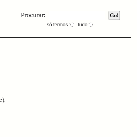
Procurar:
só termos :
tudo:
e).