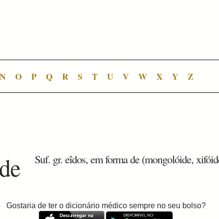
N
O
P
Q
R
S
T
U
V
W
X
Y
Z
ide
Suf. gr. eîdos, em forma de (mongolóide, xifóid
Gostaria de ter o dicionário médico sempre no seu bolso?