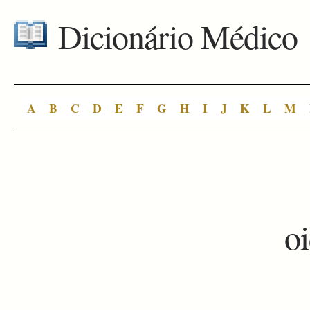
Dicionário Médico
A
B
C
D
E
F
G
H
I
J
K
L
M
o